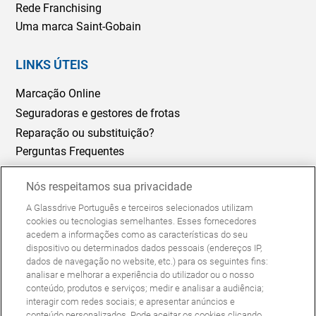
Rede Franchising
Uma marca Saint-Gobain
LINKS ÚTEIS
Marcação Online
Seguradoras e gestores de frotas
Reparação ou substituição?
Perguntas Frequentes
Nós respeitamos sua privacidade
Política de Cookies
Política de Privacidade
A Glassdrive Português e terceiros selecionados utilizam
© Copyright Glassdrive. Todos os direitos reservados | 2025
cookies ou tecnologias semelhantes. Esses fornecedores
acedem a informações como as características do seu
dispositivo ou determinados dados pessoais (endereços IP,
dados de navegação no website, etc.) para os seguintes fins:
analisar e melhorar a experiência do utilizador ou o nosso
conteúdo, produtos e serviços; medir e analisar a audiência;
interagir com redes sociais; e apresentar anúncios e
conteúdo personalizados. Pode aceitar os cookies clicando