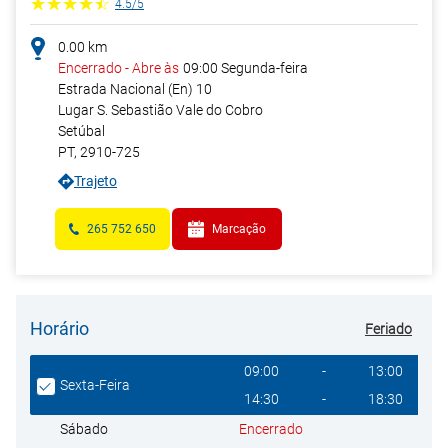
4.5
/
5
0.00
km
Encerrado
-
Abre às
09:00
Segunda-feira
Estrada Nacional (En) 10
Lugar S. Sebastião Vale do Cobro
Setúbal
PT
,
2910-725
Trajeto
265 752 650
Marcação
Horário
Feriado
Giorno della settimana
Heures
09:00
-
13:00
Sexta-Feira
14:30
-
18:30
Encerrado
Sábado