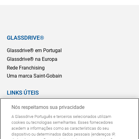
GLASSDRIVE®
Glassdrive® em Portugal
Glassdrive® na Europa
Rede Franchising
Uma marca Saint-Gobain
LINKS ÚTEIS
Marcação Online
Nós respeitamos sua privacidade
Seguradoras e gestores de frotas
A Glassdrive Português e terceiros selecionados utilizam
Reparação ou substituição?
cookies ou tecnologias semelhantes. Esses fornecedores
acedem a informações como as características do seu
Perguntas Frequentes
dispositivo ou determinados dados pessoais (endereços IP,