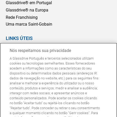
Glassdrive® em Portugal
Glassdrive® na Europa
Rede Franchising
Uma marca Saint-Gobain
LINKS ÚTEIS
Marcação Online
Nós respeitamos sua privacidade
Seguradoras e gestores de frotas
A Glassdrive Português e terceiros selecionados utilizam
Reparação ou substituição?
cookies ou tecnologias semelhantes. Esses fornecedores
acedem a informações como as características do seu
Perguntas Frequentes
dispositivo ou determinados dados pessoais (endereços IP,
dados de navegação no website, etc.) para os seguintes fins:
analisar e melhorar a experiência do utilizador ou o nosso
Política de Cookies
Política de Privacidade
conteúdo, produtos e serviços; medir e analisar a audiência;
© Copyright Glassdrive. Todos os direitos reservados | 2025
interagir com redes sociais; e apresentar anúncios e
conteúdo personalizados. Pode aceitar os cookies clicando
no botão "Aceitar tudo" ou rejeitá-los clicando no botão
"Rejeitar tudo". Pode conceder ou retirar o seu consentimento
a qualquer momento clicando no botão "Gerir cookies". Para