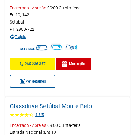
Encerrado
-
Abre às
09:00
Quinta-feira
En 10, 142
Setúbal
PT
,
2900-722
Trajeto
serviços
265 236 367
Marcação
Ver detalhes
Glassdrive Setúbal Monte Belo
4.5
/
5
Encerrado
-
Abre às
09:00
Quinta-feira
Estrada Nacional (En) 10