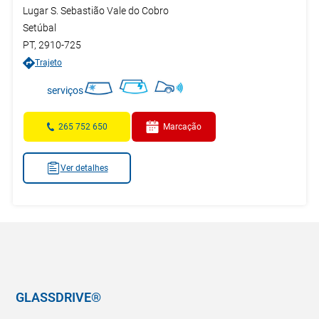
Lugar S. Sebastião Vale do Cobro
Setúbal
PT
,
2910-725
Trajeto
serviços
265 752 650
Marcação
Ver detalhes
GLASSDRIVE®