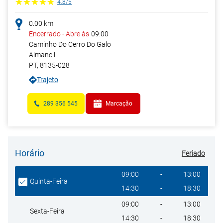
4.8
/
5
0.00
km
Encerrado
-
Abre às
09:00
Caminho Do Cerro Do Galo
Almancil
PT
,
8135-028
Trajeto
289 356 545
Marcação
Horário
Feriado
Giorno della settimana
Heures
09:00
-
13:00
Quinta-Feira
14:30
-
18:30
09:00
-
13:00
Sexta-Feira
14:30
-
18:30