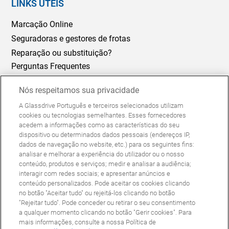
LINKS ÚTEIS
Marcação Online
Seguradoras e gestores de frotas
Reparação ou substituição?
Perguntas Frequentes
Nós respeitamos sua privacidade
Política de Cookies
Política de Privacidade
A Glassdrive Português e terceiros selecionados utilizam
© Copyright Glassdrive. Todos os direitos reservados | 2025
cookies ou tecnologias semelhantes. Esses fornecedores
acedem a informações como as características do seu
dispositivo ou determinados dados pessoais (endereços IP,
dados de navegação no website, etc.) para os seguintes fins:
analisar e melhorar a experiência do utilizador ou o nosso
conteúdo, produtos e serviços; medir e analisar a audiência;
interagir com redes sociais; e apresentar anúncios e
conteúdo personalizados. Pode aceitar os cookies clicando
no botão "Aceitar tudo" ou rejeitá-los clicando no botão
"Rejeitar tudo". Pode conceder ou retirar o seu consentimento
Siga-nos
a qualquer momento clicando no botão "Gerir cookies". Para
mais informações, consulte a nossa Política de