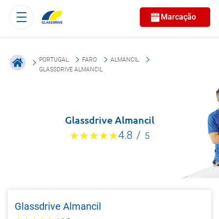
Marcação
PORTUGAL
FARO
ALMANCIL
GLASSDRIVE ALMANCIL
Glassdrive Almancil
4.8
/
5
Glassdrive Almancil