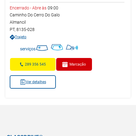
Encerrado
-
Abre às
09:00
Caminho Do Cerro Do Galo
Almancil
PT
,
8135-028
Trajeto
serviços
289 356 545
Marcação
Ver detalhes