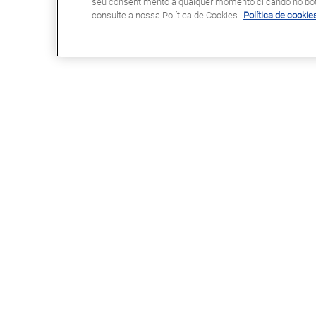
seu consentimento a qualquer momento clicando no botã
consulte a nossa Política de Cookies.
Política de cookie
GLASSDRIVE®
LINKS ÚTEIS
Glassdrive® em Portugal
Marcação Online
Glassdrive® na Europa
Seguradoras e gestores de frota
Rede Franchising
Reparação ou substituição?
Uma marca Saint-Gobain
Perguntas Frequentes
Política de Cookies
Política de Privacidade