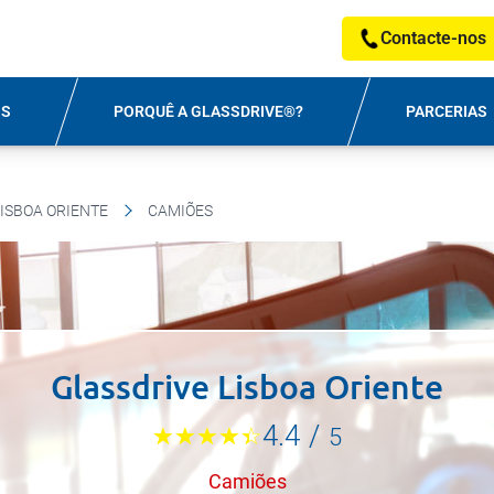
Contacte-nos
OS
PORQUÊ A GLASSDRIVE®?
PARCERIAS
ISBOA ORIENTE
CAMIÕES
Glassdrive Lisboa Oriente
4.4
/
5
Camiões