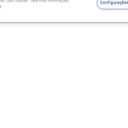
o "Gerir cookies". Para mais informações,
Configurações
s
Siga-nos
s