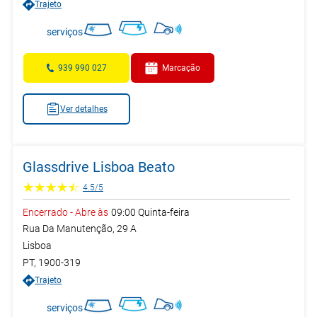
Trajeto
serviços
939 990 027
Marcação
Ver detalhes
Glassdrive Lisboa Beato
4.5
/
5
Encerrado
-
Abre às
09:00
Quinta-feira
Rua Da Manutenção, 29 A
Lisboa
PT
,
1900-319
Trajeto
serviços