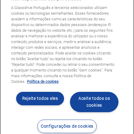
Seguradoras e gestores de frotas
A Glassdrive Português e terceiros selecionados utilizam
Reparação ou substituição?
cookies ou tecnologias semelhantes. Esses fornecedores
acedem a informações como as características do seu
Perguntas Frequentes
dispositivo ou determinados dados pessoais (endereços IP,
dados de navegação no website, etc.) para os seguintes fins:
analisar e melhorar a experiência do utilizador ou o nosso
Política de Cookies
Política de Privacidade
conteúdo, produtos e serviços; medir e analisar a audiência;
© Copyright Glassdrive. Todos os direitos reservados | 2025
interagir com redes sociais; e apresentar anúncios e
conteúdo personalizados. Pode aceitar os cookies clicando
no botão "Aceitar tudo" ou rejeitá-los clicando no botão
"Rejeitar tudo". Pode conceder ou retirar o seu consentimento
a qualquer momento clicando no botão "Gerir cookies". Para
mais informações, consulte a nossa Política de
Cookies.
Política de cookies
Rejeite todos eles
Aceite todos os
cookies
Siga-nos
Configurações de cookies
Contacte-nos
Encontrar Centro