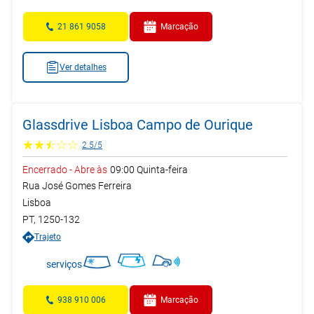
21 861 9058
Marcação
Ver detalhes
Glassdrive Lisboa Campo de Ourique
2.5
/
5
Encerrado
-
Abre às
09:00
Quinta-feira
Rua José Gomes Ferreira
Lisboa
PT
,
1250-132
Trajeto
serviços
938 910 006
Marcação