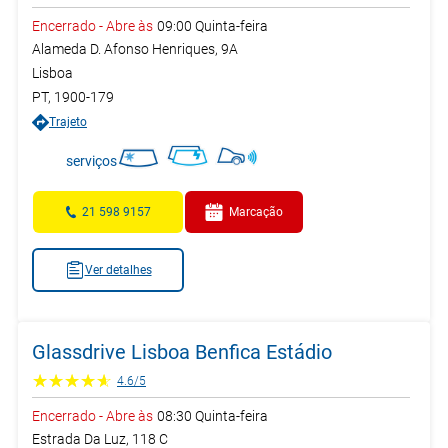
Encerrado
-
Abre às
09:00
Quinta-feira
Alameda D. Afonso Henriques, 9A
Lisboa
PT
,
1900-179
Trajeto
serviços
21 598 9157
Marcação
Ver detalhes
Glassdrive Lisboa Benfica Estádio
4.6
/
5
Encerrado
-
Abre às
08:30
Quinta-feira
Estrada Da Luz, 118 C