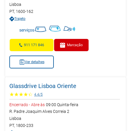
Lisboa
PT
,
1600-162
Trajeto
serviços
911 171 846
Marcação
Ver detalhes
Glassdrive Lisboa Oriente
4.4
/
5
Encerrado
-
Abre às
09:00
Quinta-feira
R. Padre Joaquim Alves Correia 2
Lisboa
PT
,
1800-233