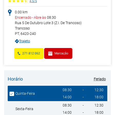
4.5
/
5
0.00
km
Encerrado
-
Abre às
08:30
Rua 5 De Outubro Lote 3 (Z.I. De Trancoso)
Trancoso
PT
,
6420-240
Trajeto
271 812 062
Marcação
Horário
Feriado
Giorno della settimana
Heures
08:30
-
12:30
Quinta-Feira
14:00
-
18:00
08:30
-
12:30
Sexta-Feira
14:00
-
18:00