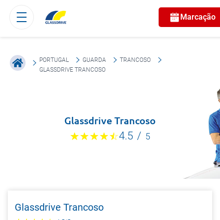
Marcação
PORTUGAL
GUARDA
TRANCOSO
GLASSDRIVE TRANCOSO
Glassdrive Trancoso
4.5
/
5
Glassdrive Trancoso