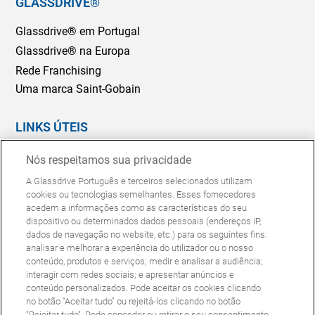
GLASSDRIVE®
Glassdrive® em Portugal
Glassdrive® na Europa
Rede Franchising
Uma marca Saint-Gobain
LINKS ÚTEIS
Marcação Online
Nós respeitamos sua privacidade
Seguradoras e gestores de frotas
A Glassdrive Português e terceiros selecionados utilizam
Reparação ou substituição?
cookies ou tecnologias semelhantes. Esses fornecedores
acedem a informações como as características do seu
Perguntas Frequentes
dispositivo ou determinados dados pessoais (endereços IP,
dados de navegação no website, etc.) para os seguintes fins:
analisar e melhorar a experiência do utilizador ou o nosso
Política de Cookies
Política de Privacidade
conteúdo, produtos e serviços; medir e analisar a audiência;
© Copyright Glassdrive. Todos os direitos reservados | 2025
interagir com redes sociais; e apresentar anúncios e
conteúdo personalizados. Pode aceitar os cookies clicando
no botão "Aceitar tudo" ou rejeitá-los clicando no botão
"Rejeitar tudo". Pode conceder ou retirar o seu consentimento