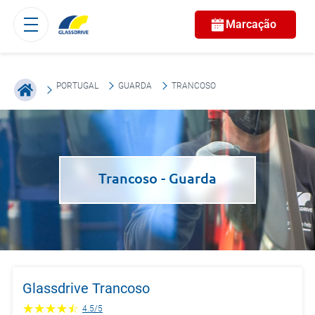
Marcação
PORTUGAL
GUARDA
TRANCOSO
Trancoso
- Guarda
Glassdrive Trancoso
4.5
/
5