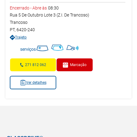
Encerrado
-
Abre às
08:30
Rua 5 De Outubro Lote 3 (Z.I. De Trancoso)
Trancoso
PT
,
6420-240
Trajeto
serviços
271 812 062
Marcação
Ver detalhes