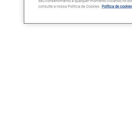
seu consentimento a qualquer momento clicando no botã
consulte a nossa Política de Cookies.
Política de cookie
GLASSDRIVE®
LINKS ÚTEIS
Glassdrive® em Portugal
Marcação Online
Glassdrive® na Europa
Seguradoras e gestores de frota
Rede Franchising
Reparação ou substituição?
Uma marca Saint-Gobain
Perguntas Frequentes
Política de Cookies
Política de Privacidade