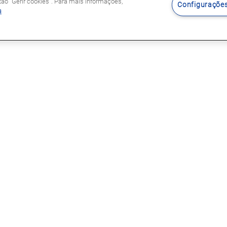
o "Gerir cookies". Para mais informações,
Configurações
s
Siga-nos
s