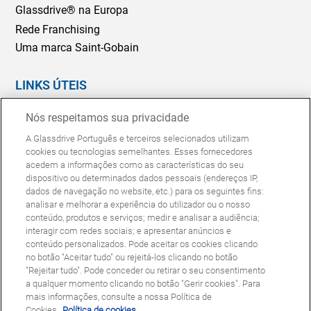
Glassdrive® na Europa
Rede Franchising
Uma marca Saint-Gobain
LINKS ÚTEIS
Marcação Online
Nós respeitamos sua privacidade
Seguradoras e gestores de frotas
A Glassdrive Português e terceiros selecionados utilizam
Reparação ou substituição?
cookies ou tecnologias semelhantes. Esses fornecedores
acedem a informações como as características do seu
Perguntas Frequentes
dispositivo ou determinados dados pessoais (endereços IP,
dados de navegação no website, etc.) para os seguintes fins:
analisar e melhorar a experiência do utilizador ou o nosso
Política de Cookies
Política de Privacidade
conteúdo, produtos e serviços; medir e analisar a audiência;
© Copyright Glassdrive. Todos os direitos reservados | 2025
interagir com redes sociais; e apresentar anúncios e
conteúdo personalizados. Pode aceitar os cookies clicando
no botão "Aceitar tudo" ou rejeitá-los clicando no botão
"Rejeitar tudo". Pode conceder ou retirar o seu consentimento
a qualquer momento clicando no botão "Gerir cookies". Para
mais informações, consulte a nossa Política de
Cookies.
Política de cookies