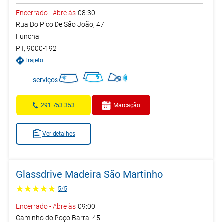
Encerrado
-
Abre às
08:30
Rua Do Pico De São João, 47
Funchal
PT
,
9000-192
Trajeto
serviços
291 753 353
Marcação
Ver detalhes
Glassdrive Madeira São Martinho
5
/
5
Encerrado
-
Abre às
09:00
Caminho do Poço Barral 45