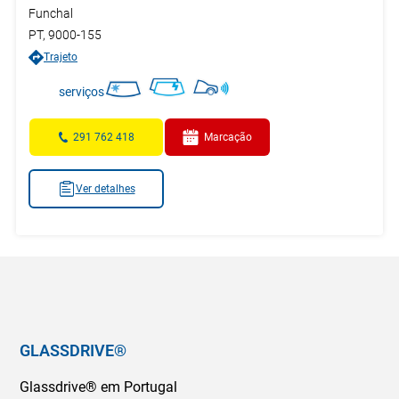
Funchal
PT
,
9000-155
Trajeto
serviços
291 762 418
Marcação
Ver detalhes
GLASSDRIVE®
Glassdrive® em Portugal