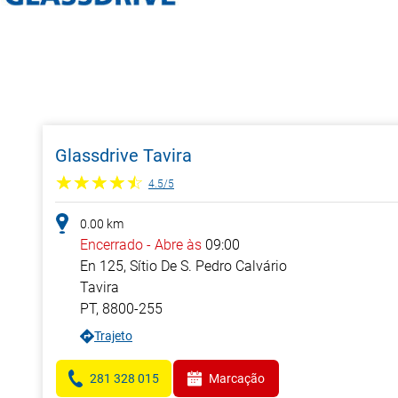
Glassdrive Tavira
4.5
/
5
0.00
km
Encerrado
-
Abre às
09:00
En 125, Sítio De S. Pedro Calvário
Tavira
PT
,
8800-255
Trajeto
281 328 015
Marcação