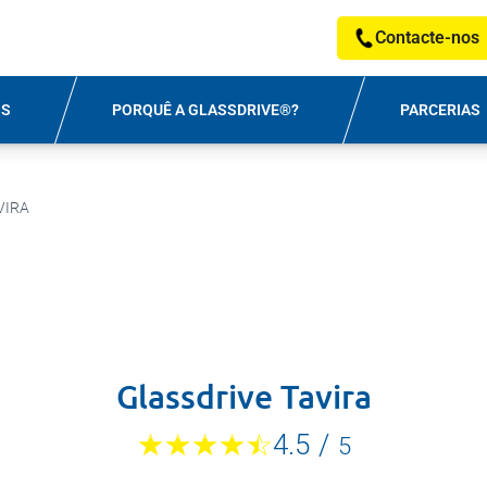
Contacte-nos
OS
PORQUÊ A GLASSDRIVE®?
PARCERIAS
VIRA
Glassdrive Tavira
4.5
/
5