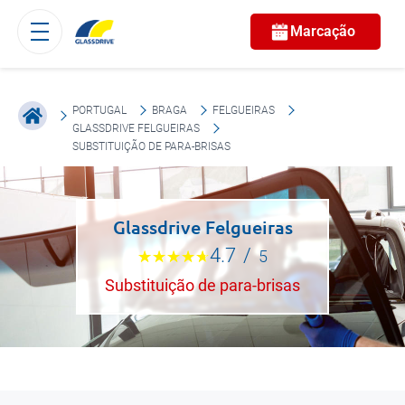
Marcação
PORTUGAL
BRAGA
FELGUEIRAS
GLASSDRIVE FELGUEIRAS
SUBSTITUIÇÃO DE PARA-BRISAS
Glassdrive Felgueiras
4.7
/
5
Substituição de para-brisas