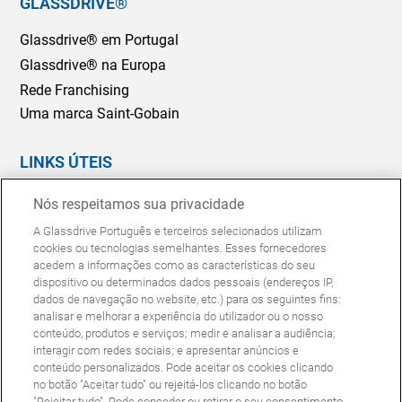
GLASSDRIVE®
Glassdrive® em Portugal
Glassdrive® na Europa
Rede Franchising
Uma marca Saint-Gobain
LINKS ÚTEIS
Marcação Online
Nós respeitamos sua privacidade
Seguradoras e gestores de frotas
A Glassdrive Português e terceiros selecionados utilizam
Reparação ou substituição?
cookies ou tecnologias semelhantes. Esses fornecedores
acedem a informações como as características do seu
Perguntas Frequentes
dispositivo ou determinados dados pessoais (endereços IP,
dados de navegação no website, etc.) para os seguintes fins:
analisar e melhorar a experiência do utilizador ou o nosso
Política de Cookies
Política de Privacidade
conteúdo, produtos e serviços; medir e analisar a audiência;
© Copyright Glassdrive. Todos os direitos reservados | 2025
interagir com redes sociais; e apresentar anúncios e
conteúdo personalizados. Pode aceitar os cookies clicando
no botão "Aceitar tudo" ou rejeitá-los clicando no botão
"Rejeitar tudo". Pode conceder ou retirar o seu consentimento