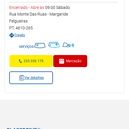
Encerrado
-
Abre às
09:00
Sábado
Rua Monte Das Ruas - Margaride
Felgueiras
PT
,
4610-265
Trajeto
serviços
255 336 179
Marcação
Ver detalhes