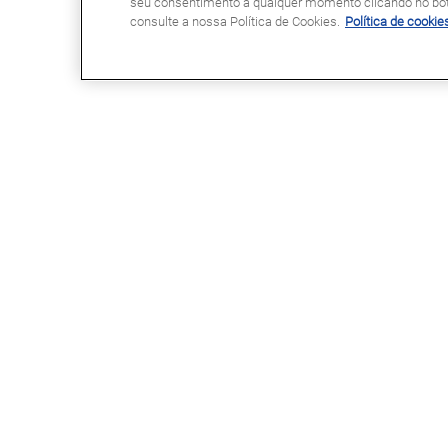
seu consentimento a qualquer momento clicando no botã
consulte a nossa Política de Cookies.
Política de cookie
GLASSDRIVE®
LINKS ÚTEIS
Glassdrive® em Portugal
Marcação Online
Glassdrive® na Europa
Seguradoras e gestores de frota
Rede Franchising
Reparação ou substituição?
Uma marca Saint-Gobain
Perguntas Frequentes
Política de Cookies
Política de Privacidade