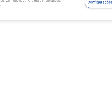
o "Gerir cookies". Para mais informações,
Configurações
s
Siga-nos
s