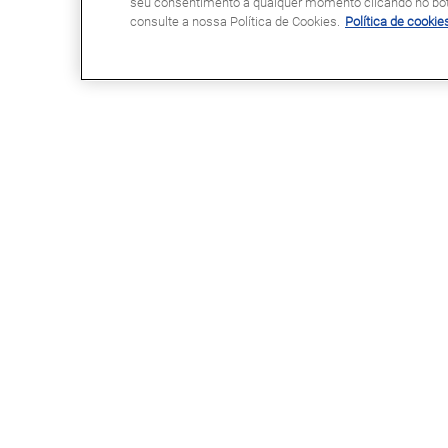
seu consentimento a qualquer momento clicando no botã
consulte a nossa Política de Cookies.
Política de cookie
GLASSDRIVE®
LINKS ÚTEIS
Glassdrive® em Portugal
Marcação Online
Glassdrive® na Europa
Seguradoras e gestores de frota
Rede Franchising
Reparação ou substituição?
Uma marca Saint-Gobain
Perguntas Frequentes
Política de Cookies
Política de Privacidade