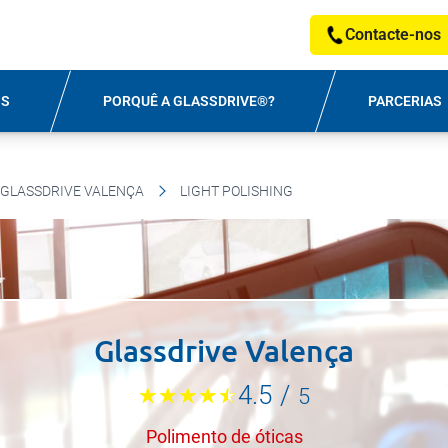
Contacte-nos
OS
PORQUÊ A GLASSDRIVE®?
PARCERIAS
GLASSDRIVE VALENÇA
LIGHT POLISHING
Glassdrive Valença
4.5
/
5
Polimento de óticas