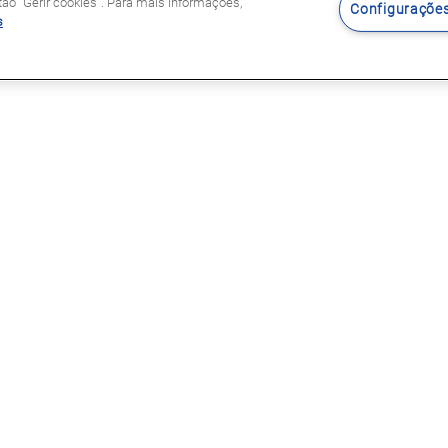
o "Gerir cookies". Para mais informações,
Configurações
s
Siga-nos
s