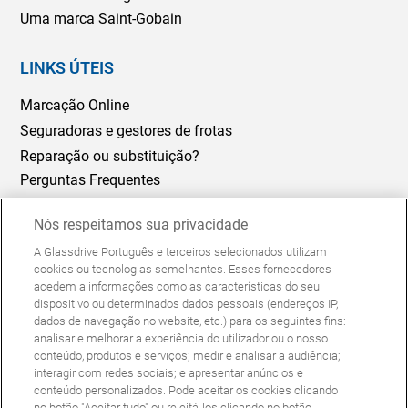
Uma marca Saint-Gobain
LINKS ÚTEIS
Marcação Online
Seguradoras e gestores de frotas
Reparação ou substituição?
Perguntas Frequentes
Nós respeitamos sua privacidade
Política de Cookies
Política de Privacidade
A Glassdrive Português e terceiros selecionados utilizam
© Copyright Glassdrive. Todos os direitos reservados | 2025
cookies ou tecnologias semelhantes. Esses fornecedores
acedem a informações como as características do seu
dispositivo ou determinados dados pessoais (endereços IP,
dados de navegação no website, etc.) para os seguintes fins:
analisar e melhorar a experiência do utilizador ou o nosso
conteúdo, produtos e serviços; medir e analisar a audiência;
interagir com redes sociais; e apresentar anúncios e
conteúdo personalizados. Pode aceitar os cookies clicando
no botão "Aceitar tudo" ou rejeitá-los clicando no botão