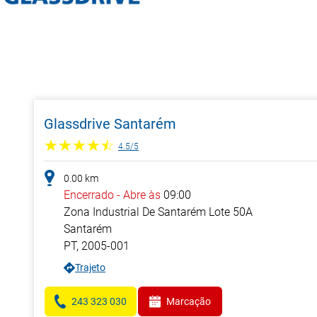
Glassdrive Santarém
4.5
/
5
0.00
km
Encerrado
-
Abre às
09:00
Zona Industrial De Santarém Lote 50A
Santarém
PT
,
2005-001
Trajeto
243 323 030
Marcação