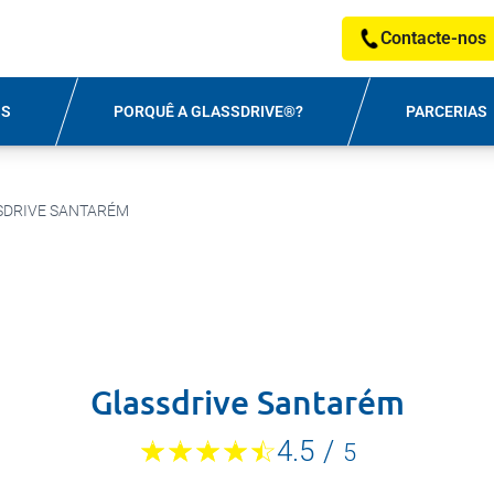
Contacte-nos
OS
PORQUÊ A GLASSDRIVE®?
PARCERIAS
SDRIVE SANTARÉM
Glassdrive Santarém
4.5
/
5