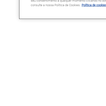
seu consentimento a qualquer momento clicando no botã
consulte a nossa Política de Cookies.
Política de cookie
GLASSDRIVE®
LINKS ÚTEIS
Glassdrive® em Portugal
Marcação Online
Glassdrive® na Europa
Seguradoras e gestores de frota
Rede Franchising
Reparação ou substituição?
Uma marca Saint-Gobain
Perguntas Frequentes
Política de Cookies
Política de Privacidade