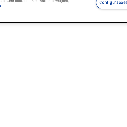
o "Gerir cookies". Para mais informações,
Configurações
s
Siga-nos
s