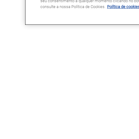
seu consentimento a qualquer momento clicando no botã
consulte a nossa Política de Cookies.
Política de cookie
GLASSDRIVE®
LINKS ÚTEIS
Glassdrive® em Portugal
Marcação Online
Glassdrive® na Europa
Seguradoras e gestores de frota
Rede Franchising
Reparação ou substituição?
Uma marca Saint-Gobain
Perguntas Frequentes
Política de Cookies
Política de Privacidade