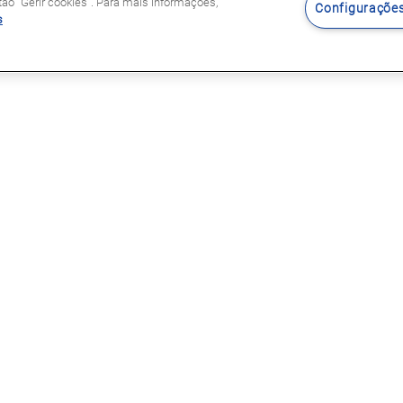
o "Gerir cookies". Para mais informações,
Configurações
s
Siga-nos
s