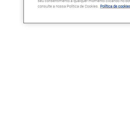
seu consentimento a qualquer momento clicando no botã
consulte a nossa Política de Cookies.
Política de cookie
GLASSDRIVE®
LINKS ÚTEIS
Glassdrive® em Portugal
Marcação Online
Glassdrive® na Europa
Seguradoras e gestores de frota
Rede Franchising
Reparação ou substituição?
Uma marca Saint-Gobain
Perguntas Frequentes
Política de Cookies
Política de Privacidade