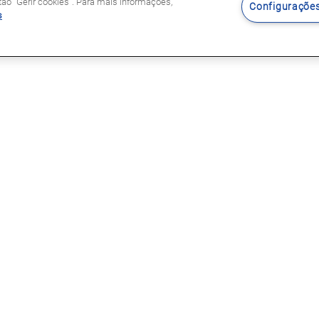
o "Gerir cookies". Para mais informações,
Configurações
s
Siga-nos
s