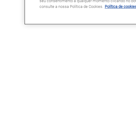
seu consentimento a qualquer momento clicando no botã
consulte a nossa Política de Cookies.
Política de cookie
GLASSDRIVE®
LINKS ÚTEIS
Glassdrive® em Portugal
Marcação Online
Glassdrive® na Europa
Seguradoras e gestores de frota
Rede Franchising
Reparação ou substituição?
Uma marca Saint-Gobain
Perguntas Frequentes
Política de Cookies
Política de Privacidade