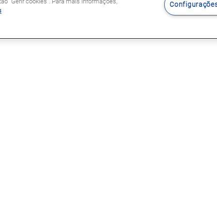
o "Gerir cookies". Para mais informações,
Configurações
s
Siga-nos
s