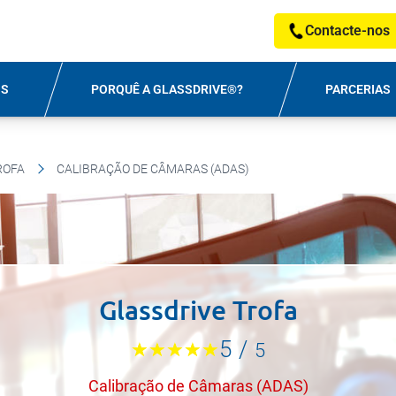
Contacte-nos
OS
PORQUÊ A GLASSDRIVE®?
PARCERIAS
ROFA
CALIBRAÇÃO DE CÂMARAS (ADAS)
Glassdrive Trofa
5
/
5
Calibração de Câmaras (ADAS)