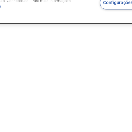
o "Gerir cookies". Para mais informações,
Configurações
s
Siga-nos
s