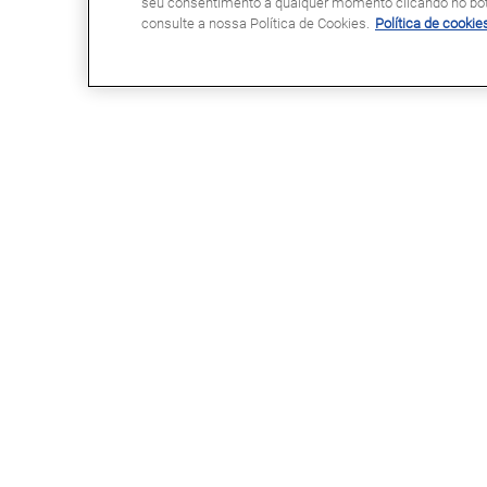
seu consentimento a qualquer momento clicando no botã
consulte a nossa Política de Cookies.
Política de cookie
GLASSDRIVE®
LINKS ÚTEIS
Glassdrive® em Portugal
Marcação Online
Glassdrive® na Europa
Seguradoras e gestores de frota
Rede Franchising
Reparação ou substituição?
Uma marca Saint-Gobain
Perguntas Frequentes
Política de Cookies
Política de Privacidade