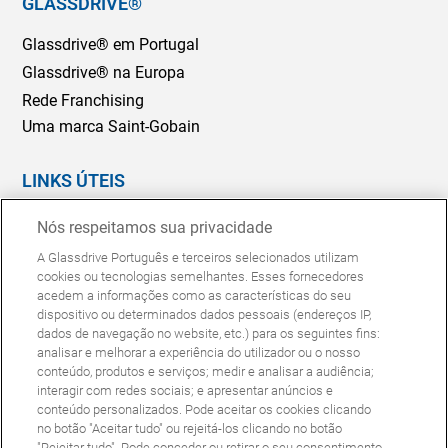
GLASSDRIVE®
Glassdrive® em Portugal
Glassdrive® na Europa
Rede Franchising
Uma marca Saint-Gobain
LINKS ÚTEIS
Marcação Online
Nós respeitamos sua privacidade
Seguradoras e gestores de frotas
A Glassdrive Português e terceiros selecionados utilizam
Reparação ou substituição?
cookies ou tecnologias semelhantes. Esses fornecedores
acedem a informações como as características do seu
Perguntas Frequentes
dispositivo ou determinados dados pessoais (endereços IP,
dados de navegação no website, etc.) para os seguintes fins:
analisar e melhorar a experiência do utilizador ou o nosso
Política de Cookies
Política de Privacidade
conteúdo, produtos e serviços; medir e analisar a audiência;
© Copyright Glassdrive. Todos os direitos reservados | 2025
interagir com redes sociais; e apresentar anúncios e
conteúdo personalizados. Pode aceitar os cookies clicando
no botão "Aceitar tudo" ou rejeitá-los clicando no botão
"Rejeitar tudo". Pode conceder ou retirar o seu consentimento