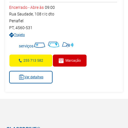
Encerrado
-
Abre às
09:00
Rua Saudade, 108 r/c dto
Penafiel
PT
,
4560-531
Trajeto
serviços
255 713 582
Marcação
Ver detalhes