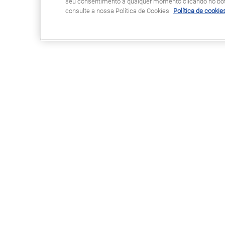
seu consentimento a qualquer momento clicando no botã
consulte a nossa Política de Cookies.
Política de cookie
GLASSDRIVE®
LINKS ÚTEIS
Glassdrive® em Portugal
Marcação Online
Glassdrive® na Europa
Seguradoras e gestores de frota
Rede Franchising
Reparação ou substituição?
Uma marca Saint-Gobain
Perguntas Frequentes
Política de Cookies
Política de Privacidade