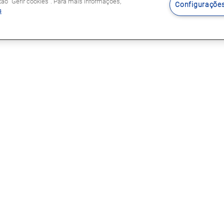
o "Gerir cookies". Para mais informações,
Configurações
s
Siga-nos
s