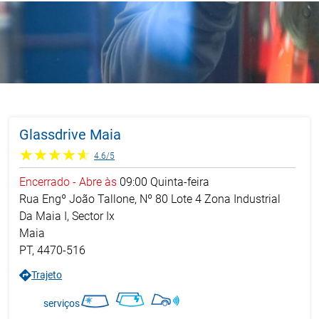
Glassdrive Maia
4.6
/
5
Encerrado
-
Abre às
09:00
Quinta-feira
Rua Engº João Tallone, Nº 80 Lote 4 Zona Industrial
Da Maia I, Sector Ix
Maia
PT
,
4470-516
Trajeto
serviços