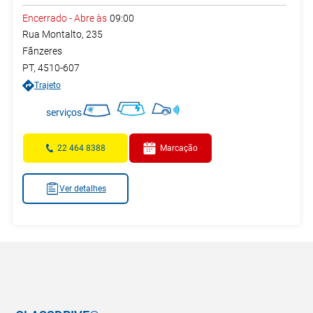
Encerrado
-
Abre às
09:00
Rua Montalto, 235
Fânzeres
PT
,
4510-607
Trajeto
serviços
22 464 8388
Marcação
Ver detalhes