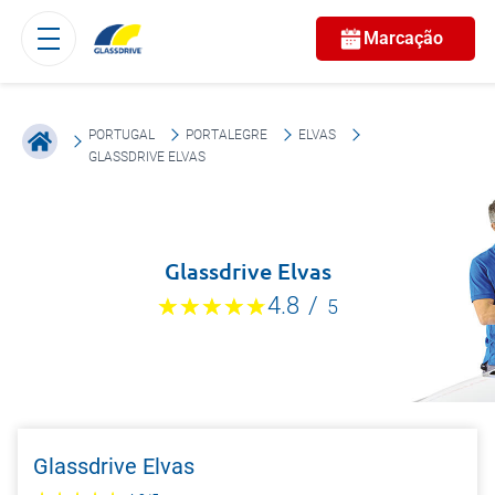
Marcação
PORTUGAL
PORTALEGRE
ELVAS
GLASSDRIVE ELVAS
Glassdrive Elvas
4.8
/
5
Glassdrive Elvas