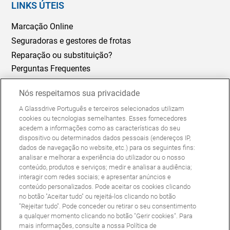
LINKS ÚTEIS
Marcação Online
Seguradoras e gestores de frotas
Reparação ou substituição?
Perguntas Frequentes
Nós respeitamos sua privacidade
Política de Cookies
Política de Privacidade
A Glassdrive Português e terceiros selecionados utilizam
© Copyright Glassdrive. Todos os direitos reservados | 2025
cookies ou tecnologias semelhantes. Esses fornecedores
acedem a informações como as características do seu
dispositivo ou determinados dados pessoais (endereços IP,
dados de navegação no website, etc.) para os seguintes fins:
analisar e melhorar a experiência do utilizador ou o nosso
conteúdo, produtos e serviços; medir e analisar a audiência;
interagir com redes sociais; e apresentar anúncios e
conteúdo personalizados. Pode aceitar os cookies clicando
no botão "Aceitar tudo" ou rejeitá-los clicando no botão
"Rejeitar tudo". Pode conceder ou retirar o seu consentimento
Siga-nos
a qualquer momento clicando no botão "Gerir cookies". Para
mais informações, consulte a nossa Política de