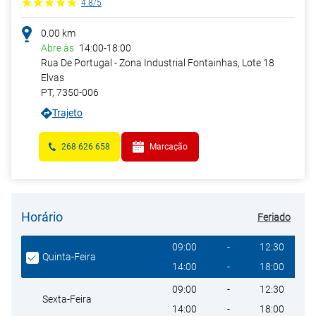
4.8
/
5
0.00
km
Abre às
14:00
-
18:00
Rua De Portugal - Zona Industrial Fontainhas, Lote 18
Elvas
PT
,
7350-006
Trajeto
268 626 658
Marcação
Horário
Feriado
Giorno della settimana
Heures
09:00
-
12:30
Quinta-Feira
14:00
-
18:00
09:00
-
12:30
Sexta-Feira
14:00
-
18:00