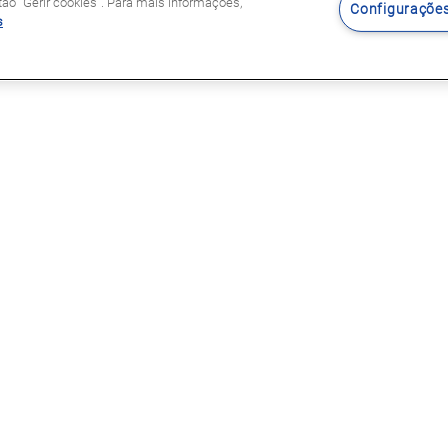
o "Gerir cookies". Para mais informações,
Configurações
s
Siga-nos
s