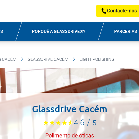
Contacte-nos
OS
PORQUÊ A GLASSDRIVE®?
PARCERIAS
S CACÉM
GLASSDRIVE CACÉM
LIGHT POLISHING
Glassdrive Cacém
4.6
/
5
Polimento de óticas