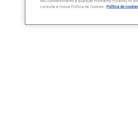
seu consentimento a qualquer momento clicando no botã
consulte a nossa Política de Cookies.
Política de cookie
GLASSDRIVE®
LINKS ÚTEIS
Glassdrive® em Portugal
Marcação Online
Glassdrive® na Europa
Seguradoras e gestores de frota
Rede Franchising
Reparação ou substituição?
Uma marca Saint-Gobain
Perguntas Frequentes
Política de Cookies
Política de Privacidade