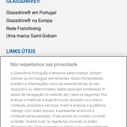
GLASSDRIVE®
Glassdrive® em Portugal
Glassdrive® na Europa
Rede Franchising
Uma marca Saint-Gobain
LINKS ÚTEIS
Marcação Online
Nós respeitamos sua privacidade
Seguradoras e gestores de frotas
A Glassdrive Português e terceiros selecionados utilizam
Reparação ou substituição?
cookies ou tecnologias semelhantes. Esses fornecedores
acedem a informações como as características do seu
Perguntas Frequentes
dispositivo ou determinados dados pessoais (endereços IP,
dados de navegação no website, etc.) para os seguintes fins:
analisar e melhorar a experiência do utilizador ou o nosso
Política de Cookies
Política de Privacidade
conteúdo, produtos e serviços; medir e analisar a audiência;
© Copyright Glassdrive. Todos os direitos reservados | 2025
interagir com redes sociais; e apresentar anúncios e
conteúdo personalizados. Pode aceitar os cookies clicando
no botão "Aceitar tudo" ou rejeitá-los clicando no botão
"Rejeitar tudo". Pode conceder ou retirar o seu consentimento