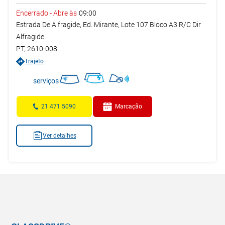
Encerrado
-
Abre às
09:00
Estrada De Alfragide, Ed. Mirante, Lote 107 Bloco A3 R/C Dir
Alfragide
PT
,
2610-008
Trajeto
serviços
21 471 5090
Marcação
Ver detalhes