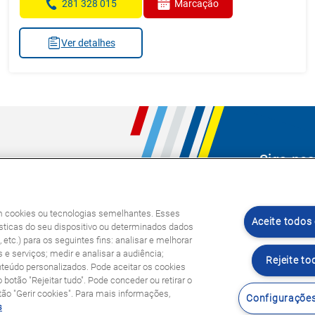
281 328 015
Marcação
Ver detalhes
Siga-nos
s
am cookies ou tecnologias semelhantes. Esses
Aceite todos
ticas do seu dispositivo ou determinados dados
etc.) para os seguintes fins: analisar e melhorar
 e serviços; medir e analisar a audiência;
Rejeite to
nteúdo personalizados. Pode aceitar os cookies
o botão "Rejeitar tudo". Pode conceder ou retirar o
o "Gerir cookies". Para mais informações,
Configurações
s