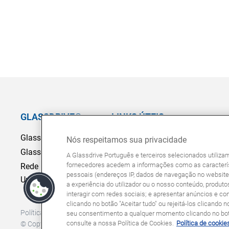
GLASSDRIVE®
LINKS ÚTEIS
Glassdrive® em Portugal
Marcação Online
Nós respeitamos sua privacidade
Glassdrive® na Europa
Seguradoras e gestores de frota
A Glassdrive Português e terceiros selecionados utiliz
fornecedores acedem a informações como as caracterís
Rede Franchising
Reparação ou substituição?
pessoais (endereços IP, dados de navegação no website, 
Uma marca Saint-Gobain
Perguntas Frequentes
a experiência do utilizador ou o nosso conteúdo, produtos
interagir com redes sociais; e apresentar anúncios e co
clicando no botão "Aceitar tudo" ou rejeitá-los clicando n
Política de Cookies
Política de Privacidade
seu consentimento a qualquer momento clicando no botã
consulte a nossa Política de Cookies.
Política de cookie
© Copyright Glassdrive. Todos os direitos reservados | 2025