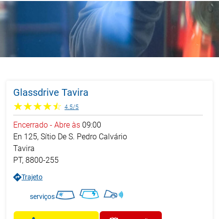
Glassdrive Tavira
4.5
/
5
Encerrado
-
Abre às
09:00
En 125, Sítio De S. Pedro Calvário
Tavira
PT
,
8800-255
Trajeto
serviços