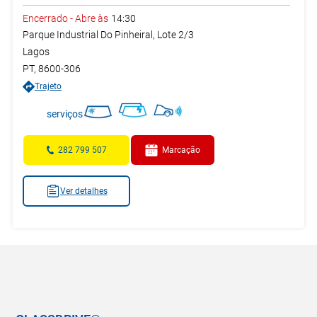
Encerrado
-
Abre às
14:30
Parque Industrial Do Pinheiral, Lote 2/3
Lagos
PT
,
8600-306
Trajeto
serviços
282 799 507
Marcação
Ver detalhes