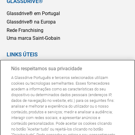
GLASSDRIVE®
Glassdrive® em Portugal
Glassdrive® na Europa
Rede Franchising
Uma marca Saint-Gobain
LINKS ÚTEIS
Marcação Online
Nós respeitamos sua privacidade
Seguradoras e gestores de frotas
A Glassdrive Português e terceiros selecionados utilizam
Reparação ou substituição?
cookies ou tecnologias semelhantes. Esses fornecedores
acedem a informações como as características do seu
Perguntas Frequentes
dispositivo ou determinados dados pessoais (endereços IP,
dados de navegação no website, etc.) para os seguintes fins:
analisar e melhorar a experiência do utilizador ou o nosso
Política de Cookies
Política de Privacidade
conteúdo, produtos e serviços; medir e analisar a audiência;
© Copyright Glassdrive. Todos os direitos reservados | 2025
interagir com redes sociais; e apresentar anúncios e
conteúdo personalizados. Pode aceitar os cookies clicando
no botão "Aceitar tudo" ou rejeitá-los clicando no botão
"Rejeitar tudo". Pode conceder ou retirar o seu consentimento