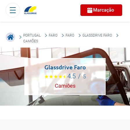
Marcação
PORTUGAL
FARO
FARO
GLASSDRIVE FARO
CAMIÕES
Glassdrive Faro
4.5
/
5
Camiões