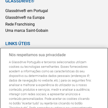
GLASSDRIVE®
Glassdrive® em Portugal
Glassdrive® na Europa
Rede Franchising
Uma marca Saint-Gobain
LINKS ÚTEIS
Marcação Online
Nós respeitamos sua privacidade
Seguradoras e gestores de frotas
A Glassdrive Português e terceiros selecionados utilizam
Reparação ou substituição?
cookies ou tecnologias semelhantes. Esses fornecedores
acedem a informações como as características do seu
Perguntas Frequentes
dispositivo ou determinados dados pessoais (endereços IP,
dados de navegação no website, etc.) para os seguintes fins:
analisar e melhorar a experiência do utilizador ou o nosso
Política de Cookies
Política de Privacidade
conteúdo, produtos e serviços; medir e analisar a audiência;
© Copyright Glassdrive. Todos os direitos reservados | 2025
interagir com redes sociais; e apresentar anúncios e
conteúdo personalizados. Pode aceitar os cookies clicando
no botão "Aceitar tudo" ou rejeitá-los clicando no botão
"Rejeitar tudo". Pode conceder ou retirar o seu consentimento