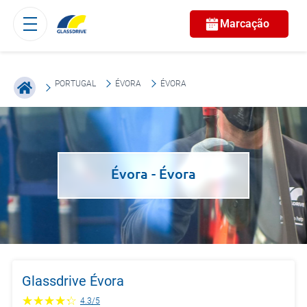
Marcação
PORTUGAL
ÉVORA
ÉVORA
Évora
- Évora
Glassdrive Évora
4.3
/
5