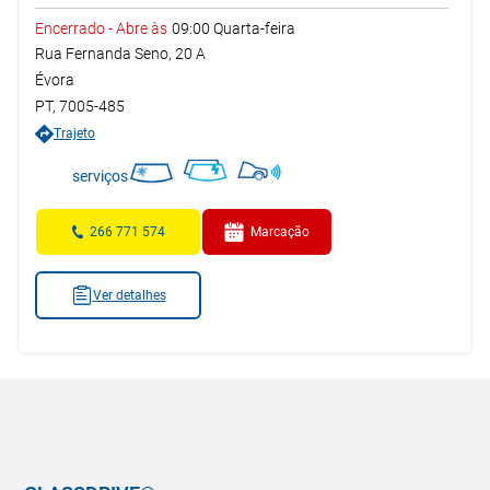
Encerrado
-
Abre às
09:00
Quarta-feira
Rua Fernanda Seno, 20 A
Évora
PT
,
7005-485
Trajeto
serviços
266 771 574
Marcação
Ver detalhes