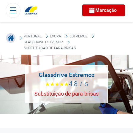
Marcação
PORTUGAL
ÉVORA
ESTREMOZ
GLASSDRIVE ESTREMOZ
SUBSTITUIÇÃO DE PARA-BRISAS
Glassdrive Estremoz
4.8
/
5
Substituição de para-brisas