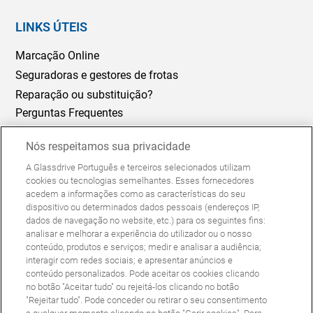
LINKS ÚTEIS
Marcação Online
Seguradoras e gestores de frotas
Reparação ou substituição?
Perguntas Frequentes
Nós respeitamos sua privacidade
Política de Cookies
Política de Privacidade
A Glassdrive Português e terceiros selecionados utilizam
© Copyright Glassdrive. Todos os direitos reservados | 2025
cookies ou tecnologias semelhantes. Esses fornecedores
acedem a informações como as características do seu
dispositivo ou determinados dados pessoais (endereços IP,
dados de navegação no website, etc.) para os seguintes fins:
analisar e melhorar a experiência do utilizador ou o nosso
conteúdo, produtos e serviços; medir e analisar a audiência;
interagir com redes sociais; e apresentar anúncios e
conteúdo personalizados. Pode aceitar os cookies clicando
no botão "Aceitar tudo" ou rejeitá-los clicando no botão
"Rejeitar tudo". Pode conceder ou retirar o seu consentimento
Siga-nos