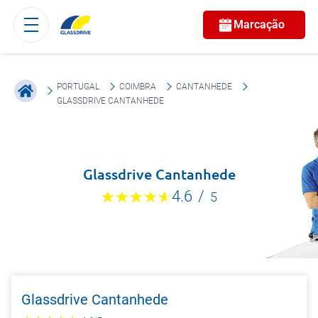
Marcação
PORTUGAL
COIMBRA
CANTANHEDE
GLASSDRIVE CANTANHEDE
Glassdrive Cantanhede
4.6
/
5
Glassdrive Cantanhede