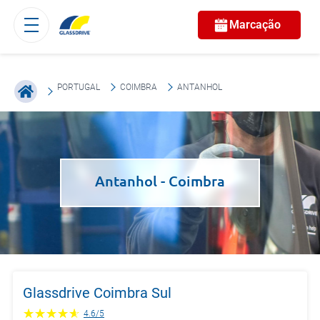
Marcação
PORTUGAL
COIMBRA
ANTANHOL
Antanhol
- Coimbra
Glassdrive Coimbra Sul
4.6
/
5