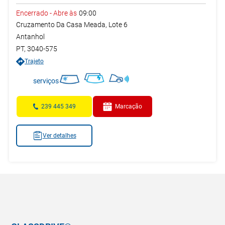
Encerrado
-
Abre às
09:00
Cruzamento Da Casa Meada, Lote 6
Antanhol
PT
,
3040-575
Trajeto
serviços
239 445 349
Marcação
Ver detalhes