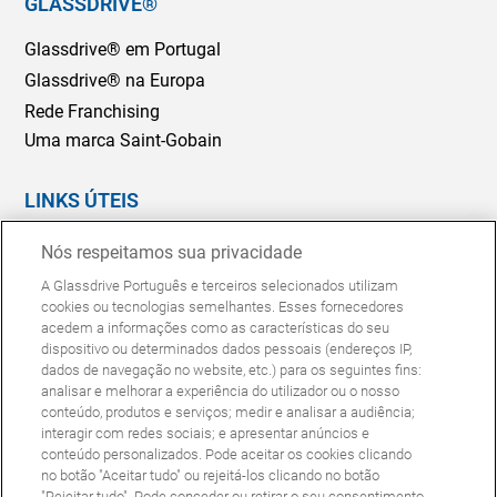
GLASSDRIVE®
Glassdrive® em Portugal
Glassdrive® na Europa
Rede Franchising
Uma marca Saint-Gobain
LINKS ÚTEIS
Marcação Online
Nós respeitamos sua privacidade
Seguradoras e gestores de frotas
A Glassdrive Português e terceiros selecionados utilizam
Reparação ou substituição?
cookies ou tecnologias semelhantes. Esses fornecedores
acedem a informações como as características do seu
Perguntas Frequentes
dispositivo ou determinados dados pessoais (endereços IP,
dados de navegação no website, etc.) para os seguintes fins:
analisar e melhorar a experiência do utilizador ou o nosso
Política de Cookies
Política de Privacidade
conteúdo, produtos e serviços; medir e analisar a audiência;
© Copyright Glassdrive. Todos os direitos reservados | 2025
interagir com redes sociais; e apresentar anúncios e
conteúdo personalizados. Pode aceitar os cookies clicando
no botão "Aceitar tudo" ou rejeitá-los clicando no botão
"Rejeitar tudo". Pode conceder ou retirar o seu consentimento