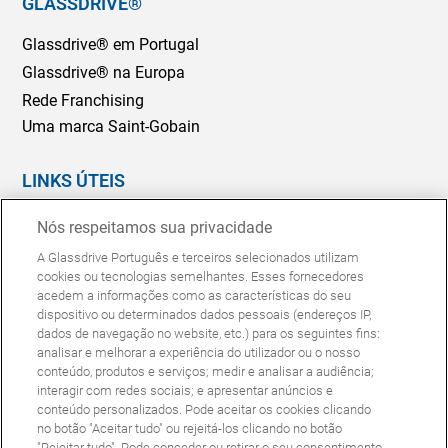
GLASSDRIVE®
Glassdrive® em Portugal
Glassdrive® na Europa
Rede Franchising
Uma marca Saint-Gobain
LINKS ÚTEIS
Marcação Online
Nós respeitamos sua privacidade
Seguradoras e gestores de frotas
A Glassdrive Português e terceiros selecionados utilizam
Reparação ou substituição?
cookies ou tecnologias semelhantes. Esses fornecedores
acedem a informações como as características do seu
Perguntas Frequentes
dispositivo ou determinados dados pessoais (endereços IP,
dados de navegação no website, etc.) para os seguintes fins:
analisar e melhorar a experiência do utilizador ou o nosso
Política de Cookies
Política de Privacidade
conteúdo, produtos e serviços; medir e analisar a audiência;
© Copyright Glassdrive. Todos os direitos reservados | 2025
interagir com redes sociais; e apresentar anúncios e
conteúdo personalizados. Pode aceitar os cookies clicando
no botão "Aceitar tudo" ou rejeitá-los clicando no botão
"Rejeitar tudo". Pode conceder ou retirar o seu consentimento