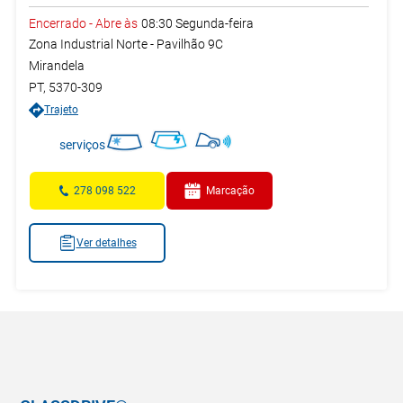
Encerrado
-
Abre às
08:30
Segunda-feira
Zona Industrial Norte - Pavilhão 9C
Mirandela
PT
,
5370-309
Trajeto
serviços
278 098 522
Marcação
Ver detalhes