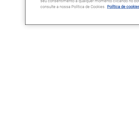
seu consentimento a qualquer momento clicando no botã
consulte a nossa Política de Cookies.
Política de cookie
GLASSDRIVE®
LINKS ÚTEIS
Glassdrive® em Portugal
Marcação Online
Glassdrive® na Europa
Seguradoras e gestores de frota
Rede Franchising
Reparação ou substituição?
Uma marca Saint-Gobain
Perguntas Frequentes
Política de Cookies
Política de Privacidade