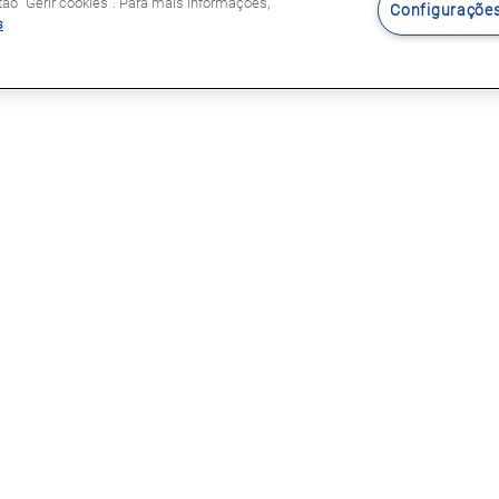
o "Gerir cookies". Para mais informações,
Configurações
s
Siga-nos
s