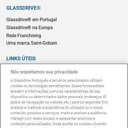
GLASSDRIVE®
Glassdrive® em Portugal
Glassdrive® na Europa
Rede Franchising
Uma marca Saint-Gobain
LINKS ÚTEIS
Marcação Online
Nós respeitamos sua privacidade
Seguradoras e gestores de frotas
A Glassdrive Português e terceiros selecionados utilizam
Reparação ou substituição?
cookies ou tecnologias semelhantes. Esses fornecedores
acedem a informações como as características do seu
Perguntas Frequentes
dispositivo ou determinados dados pessoais (endereços IP,
dados de navegação no website, etc.) para os seguintes fins:
analisar e melhorar a experiência do utilizador ou o nosso
Política de Cookies
Política de Privacidade
conteúdo, produtos e serviços; medir e analisar a audiência;
© Copyright Glassdrive. Todos os direitos reservados | 2025
interagir com redes sociais; e apresentar anúncios e
conteúdo personalizados. Pode aceitar os cookies clicando