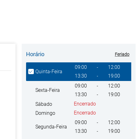
Horário
Feriado
Giorno della settimana
Heures
09:00
12:00
-
Quinta-Feira
13:30
19:00
-
09:00
12:00
-
Sexta-Feira
13:30
19:00
-
Encerrado
Sábado
Encerrado
Domingo
09:00
12:00
-
Segunda-Feira
13:30
19:00
-