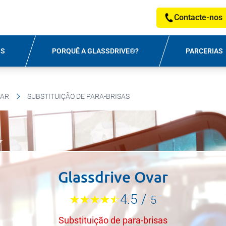
Contacte-nos
OS
PORQUÊ A GLASSDRIVE®?
PARCERIAS
VAR
SUBSTITUIÇÃO DE PARA-BRISAS
Glassdrive Ovar
4.5
/
5
Substituição de para-brisas