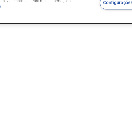
o "Gerir cookies". Para mais informações,
Configurações
s
Siga-nos
s