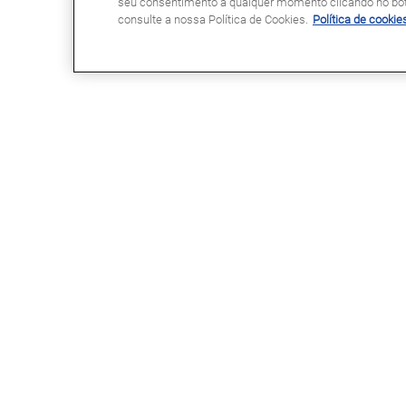
seu consentimento a qualquer momento clicando no botã
consulte a nossa Política de Cookies.
Política de cookie
GLASSDRIVE®
LINKS ÚTEIS
Glassdrive® em Portugal
Marcação Online
Glassdrive® na Europa
Seguradoras e gestores de frota
Rede Franchising
Reparação ou substituição?
Uma marca Saint-Gobain
Perguntas Frequentes
Política de Cookies
Política de Privacidade