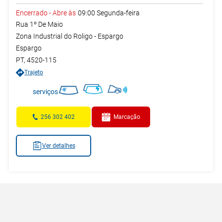
Encerrado
-
Abre às
09:00
Segunda-feira
Rua 1º De Maio
Zona Industrial do Roligo - Espargo
Espargo
PT
,
4520-115
Trajeto
serviços
256 302 402
Marcação
Ver detalhes