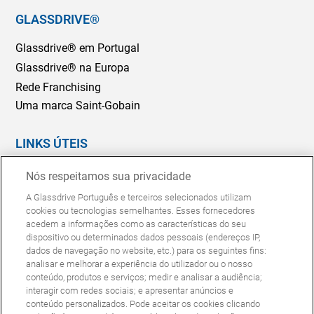
GLASSDRIVE®
Glassdrive® em Portugal
Glassdrive® na Europa
Rede Franchising
Uma marca Saint-Gobain
LINKS ÚTEIS
Marcação Online
Nós respeitamos sua privacidade
Seguradoras e gestores de frotas
A Glassdrive Português e terceiros selecionados utilizam
Reparação ou substituição?
cookies ou tecnologias semelhantes. Esses fornecedores
acedem a informações como as características do seu
Perguntas Frequentes
dispositivo ou determinados dados pessoais (endereços IP,
dados de navegação no website, etc.) para os seguintes fins:
analisar e melhorar a experiência do utilizador ou o nosso
Política de Cookies
Política de Privacidade
conteúdo, produtos e serviços; medir e analisar a audiência;
© Copyright Glassdrive. Todos os direitos reservados | 2025
interagir com redes sociais; e apresentar anúncios e
conteúdo personalizados. Pode aceitar os cookies clicando